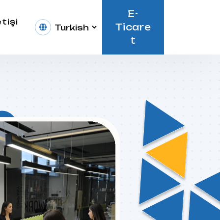
E-
etişi
Ticare
T