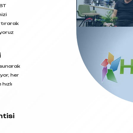
 BT
izi
artırarak
iyoruz
i
 sunarak
iyor, her
 hızlı
tisi