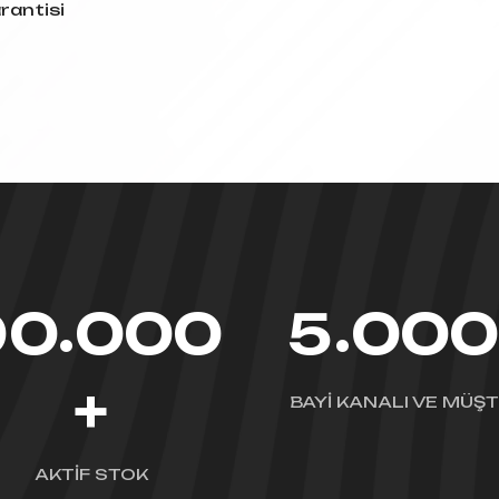
rantisi
.
.
9
0
0
0
0
5
0
0
+
BAYİ KANALI VE MÜŞT
AKTİF STOK