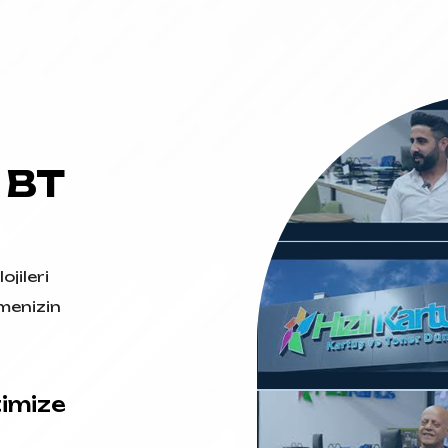
 BT
ojileri
menizin
timize