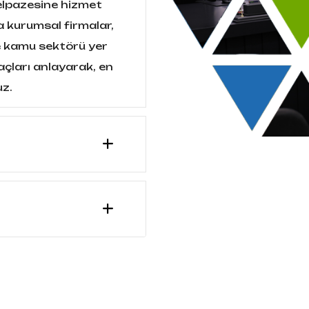
yelpazesine hizmet
 kurumsal firmalar,
ve kamu sektörü yer
açları anlayarak, en
uz.