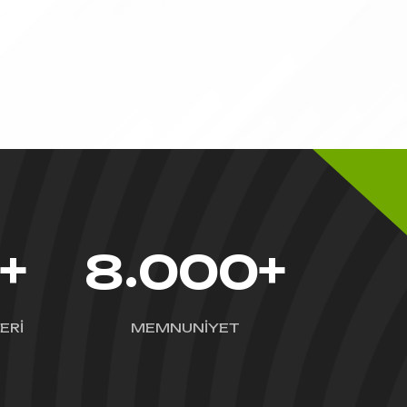
+
+
.
0
8
0
0
0
ERİ
MEMNUNİYET