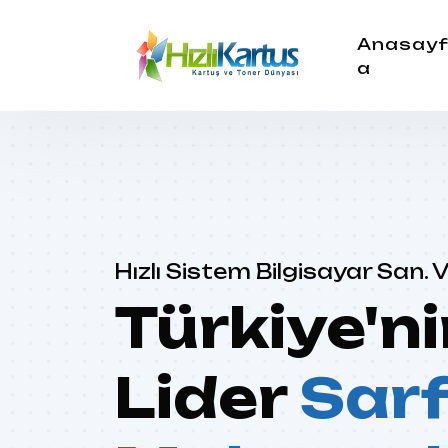
Anasay
a
Hızlı Sistem Bilgisayar San. Ve
Türkiye'n
Lider
Sar