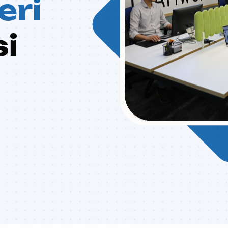
eri
si