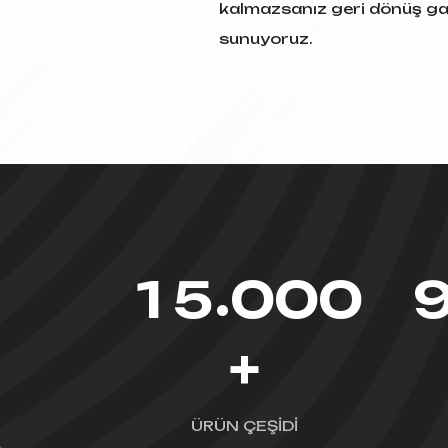
kalmazsanız geri dönüş ga
sunuyoruz.
.
1
5
0
0
0
+
ÜRÜN ÇEŞİDİ