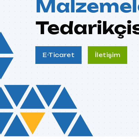
Malzemel
Tedarikçi
E-Ticaret
İletişim