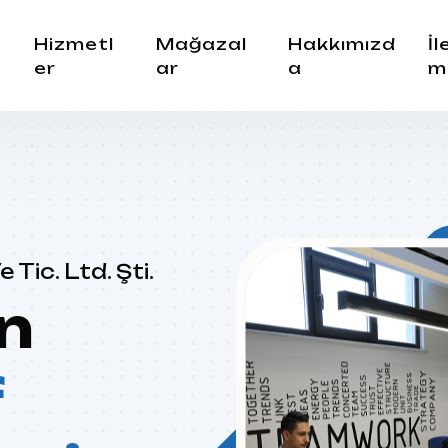
f
Hizmetl
Mağazal
Hakkımızd
İl
er
ar
a
m
 Tic. Ltd. Şti.
in
f